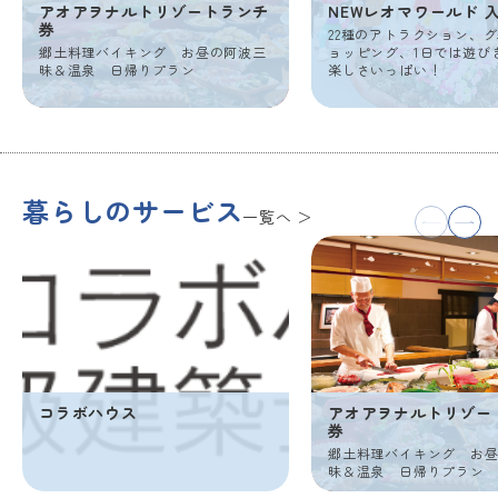
アオアヲナルトリゾートランチ
NEWレオマワールド 
券
22種のアトラクション、
郷土料理バイキング お昼の阿波三
ョッピング、1日では遊び
昧＆温泉 日帰りプラン
楽しさいっぱい！
暮らしのサービス
一覧へ
コラボハウス
アオアヲナルトリゾー
券
郷土料理バイキング お
昧＆温泉 日帰りプラン